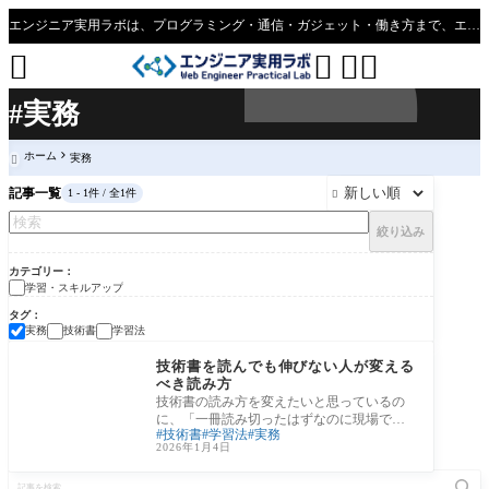
エンジニア実用ラボは、プログラミング・通信・ガジェット・働き方まで、エンジニアの実生活に役立つ情報を発信する実用メディア




#実務
ホーム
実務

記事一覧
1 - 1件 / 全1件

絞り込み
カテゴリー
学習・スキルアップ
タグ
実務
技術書
学習法
学習・スキルアップ
技術書を読んでも伸びない人が変える
べき読み方
技術書の読み方を変えたいと思っているの
に、「一冊読み切ったはずなのに現場で使
技術書
学習法
実務
えない」「読んで満足して積んでしまう」
2026年1月4日
「理解
記