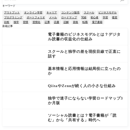
事
を
キーワード
検
索
アウトプット
オンライン学習
キャリア
コンテンツ販売
スクール
ビジネスモデル
プログラミング
ポートフォリオ
メール
ロードマップ
写経
初心者
学習
復習
比較
独学
習慣
習慣化
記事
読書
読解
資格
転職
電子書籍
新着記事
電子書籍のビジネスモデルとは？デジタ
ル読書の収益化の仕組み
スクールと独学の差を現役目線で正直に
話す
基本情報と応用情報は結局役に立ったの
か
QiitaやZennが続く人の小さな仕組み
独学で迷子にならない学習ロードマップ3
か月版
ソーシャル読書とは？電子書籍が「読
む」から「共有する」時代へ